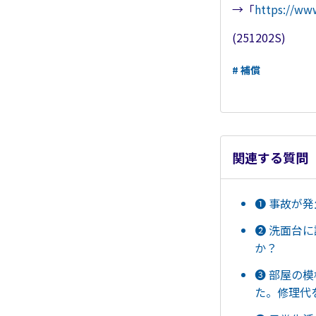
→「
https://ww
(251202S)
# 補償
関連する質問
➊ 事故が
➋ 洗面台
か？
❸ 部屋の
た。修理代