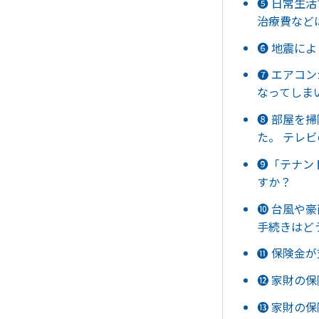
❺ 日常生
治療費など
❻ 地震に
❼ エアコ
なってしま
❽ 部屋を
た。 テレ
❾「テナン
すか？
❿ 台風や
手続きはど
⓫ 保険金
⓬ 家財の
⓭ 家財の