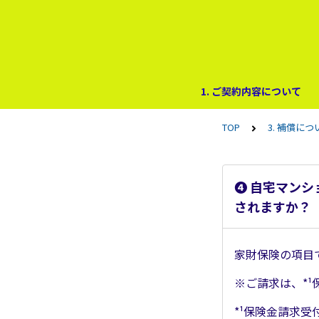
1. ご契約内容について
TOP
3. 補償につ
➍ 自宅マン
されますか？
家財保険の項目
※ご請求は、*
*¹保険金請求