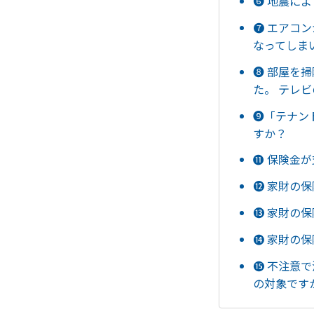
❻ 地震に
❼ エアコ
なってしま
❽ 部屋を
た。 テレ
❾「テナン
すか？
⓫ 保険金
⓬ 家財の
⓭ 家財の
⓮ 家財の
⓯ 不注意
の対象です