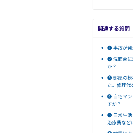
関連する質問
➊ 事故が
➋ 洗面台
か？
❸ 部屋の
た。修理代
➍ 自宅マ
すか？
❺ 日常生
治療費など