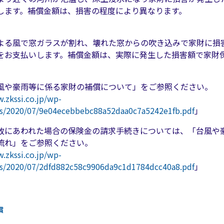
します。補償金額は、損害の程度により異なります。
よる風で窓ガラスが割れ、壊れた窓からの吹き込みで家財に損
をお支払いします。補償金額は、実際に発生した損害額で家財
風や豪雨等に係る家財の補償について」をご参照ください。
.zkssi.co.jp/wp-
s/2020/07/9e04ecebbebc88a52daa0c7a5242e1fb.pdf
」
故にあわれた場合の保険金の請求手続きについては、「台風や
流れ」をご参照ください。
.zkssi.co.jp/wp-
s/2020/07/2dfd882c58c9906da9c1d1784dcc40a8.pdf
」
償