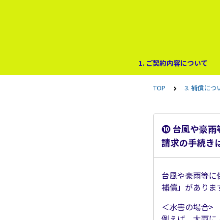
1. ご契約内容について
TOP
3. 補償につ
❿ 台風や豪
請求の手続き
台風や豪雨等に
補償」がありま
＜水害の場合>
例えば、大雨に